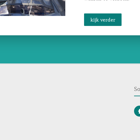
kijk verder
So