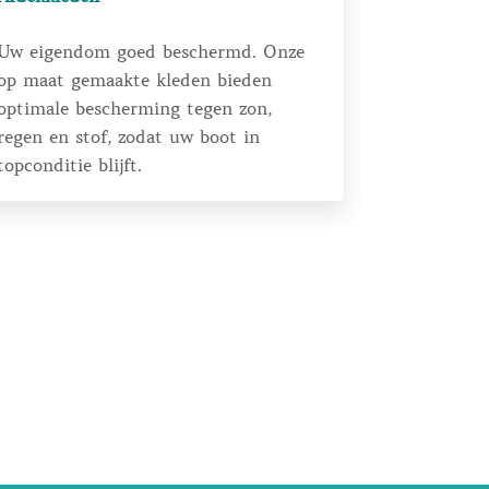
Uw eigendom goed beschermd. Onze
Of het nu
op maat gemaakte kleden bieden
horecaond
optimale bescherming tegen zon,
gasten com
regen en stof, zodat uw boot in
genieten v
topconditie blijft.
voor parti
willen bes
maat gema
topkwalitei