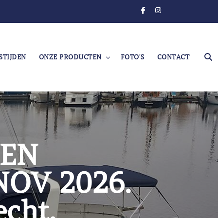
r de pleziervaart.
STIJDEN
ONZE PRODUCTEN
FOTO'S
CONTACT
GEN
OV 2026.
echt.