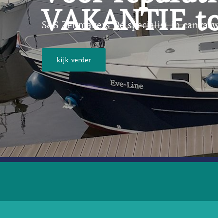
VAKANTIE to
S&S Zeilmakers Dé specialist in canvaswe
kijk verder