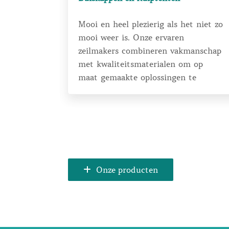
meldinge
Mooi en heel plezierig als het niet zo
t
mooi weer is. Onze ervaren
ige
zeilmakers combineren vakmanschap
ren team
met kwaliteitsmaterialen om op
 om uw
maat gemaakte oplossingen te
itatieve
bieden die perfect aansluiten op uw
schip.
Onze producten